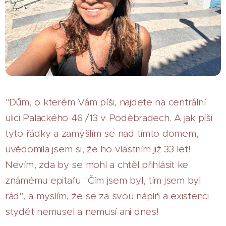
"Dům, o kterém Vám píši, najdete na centrální
ulici Palackého 46 /13 v Poděbradech. A jak píši
tyto řádky a zamýšlím se nad tímto domem,
uvědomila jsem si, že ho vlastním již 33 let!
Nevím, zda by se mohl a chtěl přihlásit ke
známému epitafu "Čím jsem byl, tím jsem byl
rád", a myslím, že se za svou náplň a existenci
stydět nemusel a nemusí ani dnes!